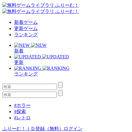
新着ゲーム
更新ゲーム
ランキング
新着
更新
ランキング
#ホラー
#探索
#レトロ
ふりーむ！ＩＤ登録（無料）
ログイン