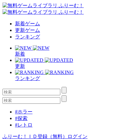
新着ゲーム
更新ゲーム
ランキング
新着
更新
ランキング
#ホラー
#探索
#レトロ
ふりーむ！ＩＤ登録（無料）
ログイン