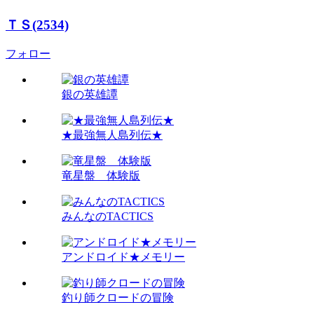
ＴＳ(2534)
フォロー
銀の英雄譚
★最強無人島列伝★
竜星盤 体験版
みんなのTACTICS
アンドロイド★メモリー
釣り師クロードの冒険