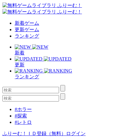
新着ゲーム
更新ゲーム
ランキング
新着
更新
ランキング
#ホラー
#探索
#レトロ
ふりーむ！ＩＤ登録（無料）
ログイン