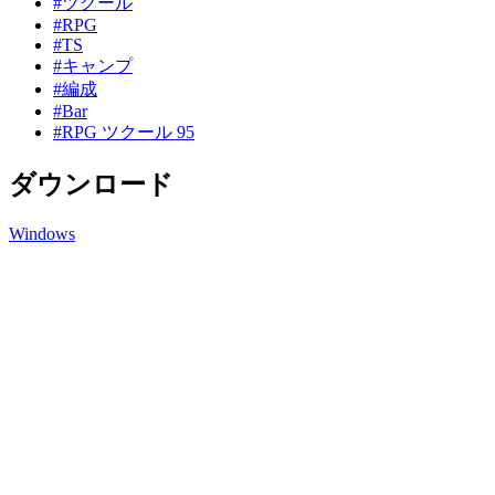
#ツクール
#RPG
#TS
#キャンプ
#編成
#Bar
#RPG ツクール 95
ダウンロード
Windows