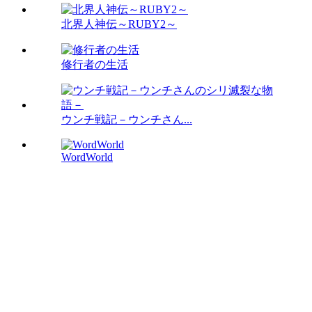
北界人神伝～RUBY2～
修行者の生活
ウンチ戦記－ウンチさん...
WordWorld