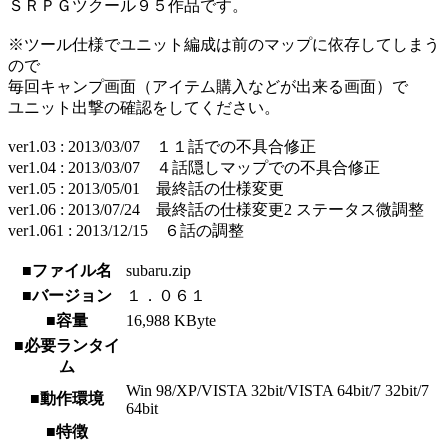
ＳＲＰＧツクール９５作品です。
※ツール仕様でユニット編成は前のマップに依存してしまう
ので
毎回キャンプ画面（アイテム購入などが出来る画面）で
ユニット出撃の確認をしてください。
ver1.03 : 2013/03/07 １１話での不具合修正
ver1.04 : 2013/03/07 ４話隠しマップでの不具合修正
ver1.05 : 2013/05/01 最終話の仕様変更
ver1.06 : 2013/07/24 最終話の仕様変更2 ステータス微調整
ver1.061 : 2013/12/15 ６話の調整
■ファイル名
subaru.zip
■バージョン
１．０６１
■容量
16,988 KByte
■必要ランタイ
ム
Win 98/XP/VISTA 32bit/VISTA 64bit/7 32bit/7
■動作環境
64bit
■特徴