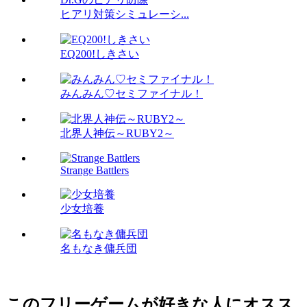
ヒアリ対策シミュレーシ...
EQ200!しきさい
みんみん♡セミファイナル！
北界人神伝～RUBY2～
Strange Battlers
少女培養
名もなき傭兵団
このフリーゲームが好きな人にオスス