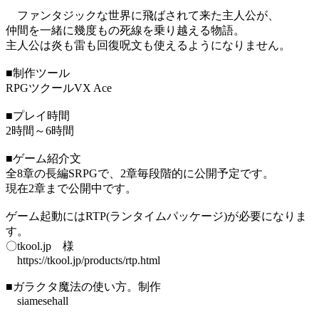
ファンタジックな世界に飛ばされて来た主人公が、
仲間を一緒に幾度もの死線を乗り越える物語。
主人公は炎も雷も回復呪文も使えるようになりません。
■制作ツール
RPGツクールVX Ace
■プレイ時間
2時間～6時間
■ゲーム紹介文
全8章の長編SRPGで、2章毎段階的に公開予定です。
現在2章まで公開中です。
ゲーム起動にはRTP(ランタイムパッケージ)が必要になりま
す。
〇tkool.jp 様
https://tkool.jp/products/rtp.html
■ガラクタ魔法の使い方。制作
siamesehall