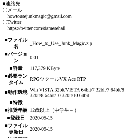
■連絡先
〇メール
howtousejunkmagic@gmail.com
〇Twitter
https://twitter.com/siamesehall
■ファイル
_How_to_Use_Junk_Magic.zip
名
■バージョ
0.01
ン
■容量
117,379 KByte
■必要ラン
RPGツクールVX Ace RTP
タイム
Win VISTA 32bit/VISTA 64bit/7 32bit/7 64bit/8
■動作環境
32bit/8 64bit/10 32bit/10 64bit
■特徴
■推奨年齢
12歳以上（中学生～）
■登録日
2020-05-15
■ファイル
2020-05-15
更新日