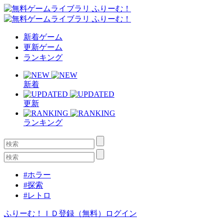
新着ゲーム
更新ゲーム
ランキング
新着
更新
ランキング
#ホラー
#探索
#レトロ
ふりーむ！ＩＤ登録（無料）
ログイン