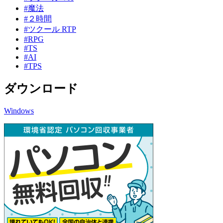
#魔法
#２時間
#ツクール RTP
#RPG
#TS
#AI
#TPS
ダウンロード
Windows