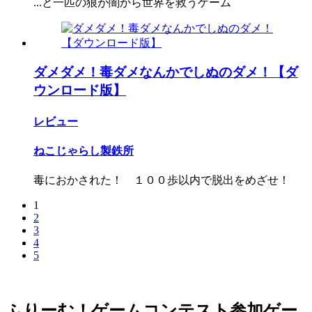
...と一匹の狼が闇から世界を救うゲーム
ダメダメ！毒ダメなんかでしぬのダメ！【ダ
ウンロード版】
レビュー
ねこじゃらし製鉄所
毒におかされた！ １００歩以内で脱出をめざせ！
1
2
3
4
5
ふりーむ！ゲームコンテスト参加ゲー