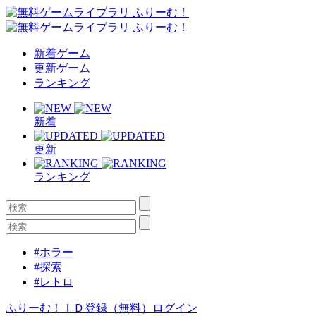
新着ゲーム
更新ゲーム
ランキング
新着
更新
ランキング
#ホラー
#探索
#レトロ
ふりーむ！ＩＤ登録（無料）
ログイン