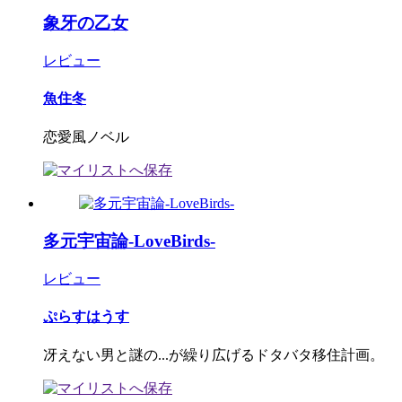
象牙の乙女
レビュー
魚住冬
恋愛風ノベル
多元宇宙論-LoveBirds-
レビュー
ぷらすはうす
冴えない男と謎の...が繰り広げるドタバタ移住計画。