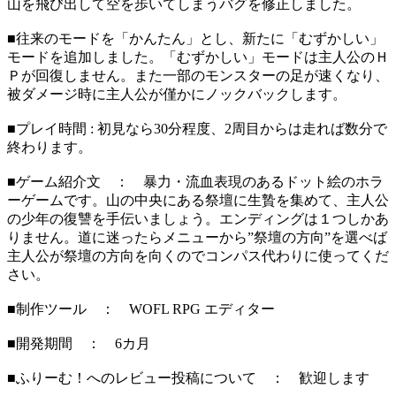
山を飛び出して空を歩いてしまうバグを修正しました。
■往来のモードを「かんたん」とし、新たに「むずかしい」
モードを追加しました。「むずかしい」モードは主人公のＨ
Ｐが回復しません。また一部のモンスターの足が速くなり、
被ダメージ時に主人公が僅かにノックバックします。
■プレイ時間 : 初見なら30分程度、2周目からは走れば数分で
終わります。
■ゲーム紹介文 ： 暴力・流血表現のあるドット絵のホラ
ーゲームです。山の中央にある祭壇に生贄を集めて、主人公
の少年の復讐を手伝いましょう。エンディングは１つしかあ
りません。道に迷ったらメニューから”祭壇の方向”を選べば
主人公が祭壇の方向を向くのでコンパス代わりに使ってくだ
さい。
■制作ツール ： WOFL RPG エディター
■開発期間 ： 6カ月
■ふりーむ！へのレビュー投稿について ： 歓迎します