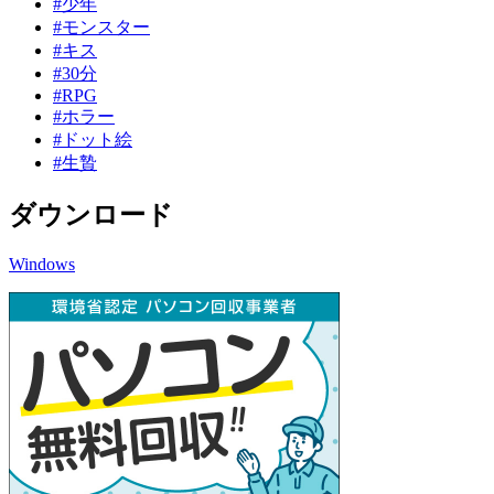
#少年
#モンスター
#キス
#30分
#RPG
#ホラー
#ドット絵
#生贄
ダウンロード
Windows