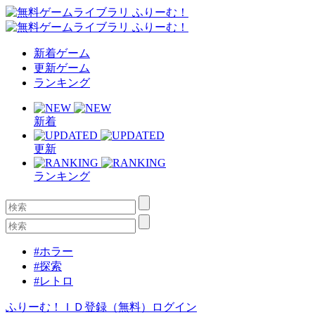
新着ゲーム
更新ゲーム
ランキング
新着
更新
ランキング
#ホラー
#探索
#レトロ
ふりーむ！ＩＤ登録（無料）
ログイン