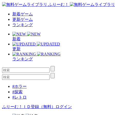
新着ゲーム
更新ゲーム
ランキング
新着
更新
ランキング
#ホラー
#探索
#レトロ
ふりーむ！ＩＤ登録（無料）
ログイン