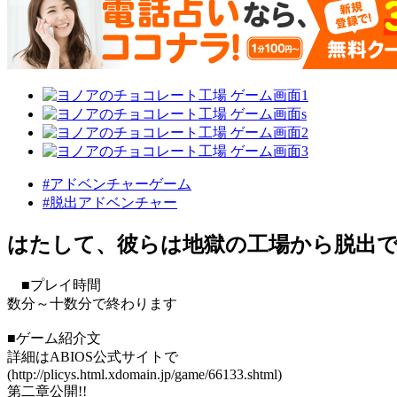
#アドベンチャーゲーム
#脱出アドベンチャー
はたして、彼らは地獄の工場から脱出で
■プレイ時間
数分～十数分で終わります
■ゲーム紹介文
詳細はABIOS公式サイトで
(http://plicys.html.xdomain.jp/game/66133.shtml)
第二章公開!!