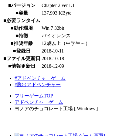
■バージョン
Chapter 2 ver.1.1
■容量
137,903 KByte
■必要ランタイム
■動作環境
Win 7 32bit
■特徴
バイオレンス
■推奨年齢
12歳以上（中学生～）
■登録日
2018-10-11
■ファイル更新日
2018-10-18
■情報更新日
2018-12-09
#アドベンチャーゲーム
#脱出アドベンチャー
フリーゲームTOP
アドベンチャーゲーム
ヨノアのチョコレート工場 [ Windows ]