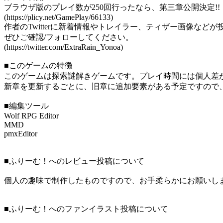
ブラウザ版のプレイ数が250回行ったなら、第三章公開決定!!
(https://plicy.net/GamePlay/66133)
作者のTwitterに新着情報やトレイラー、ティザー画像など
ぜひご確認/フォローしてください。
(https://twitter.com/ExtraRain_Yonoa)
■このゲームの特徴
このゲームは探索謎解きゲームです。プレイ時間には個人差
新章を更新するごとに、旧章に追加要素がある予定ですので
■編集ツール
Wolf RPG Editor
MMD
pmxEditor
■ふりーむ！へのレビュー投稿について
個人の趣味で制作したものですので、お手柔らかにお願いし
■ふりーむ！へのファンイラスト投稿について