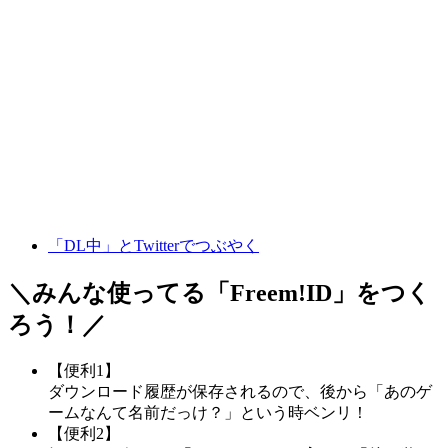
「DL中」とTwitterでつぶやく
＼みんな使ってる「
Freem!ID
」をつく
ろう！／
【便利1】
ダウンロード履歴が保存されるので、後から「あのゲ
ームなんて名前だっけ？」という時ベンリ！
【便利2】