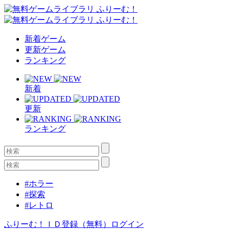
新着ゲーム
更新ゲーム
ランキング
新着
更新
ランキング
#ホラー
#探索
#レトロ
ふりーむ！ＩＤ登録（無料）
ログイン