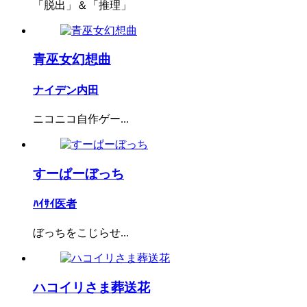
「脱出」＆「推理」
青巫女幻想曲
ナイデン内田
ニコニコ自作ゲー...
すーぱーぼっち
ﾊｲｻｲ医者
ぼっちをこじらせ...
ハコイリさま葬送花