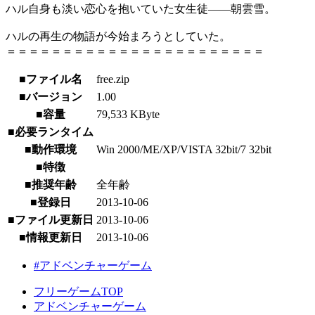
ハル自身も淡い恋心を抱いていた女生徒――朝雲雪。
ハルの再生の物語が今始まろうとしていた。
＝＝＝＝＝＝＝＝＝＝＝＝＝＝＝＝＝＝＝＝＝＝＝
■ファイル名
free.zip
■バージョン
1.00
■容量
79,533 KByte
■必要ランタイム
■動作環境
Win 2000/ME/XP/VISTA 32bit/7 32bit
■特徴
■推奨年齢
全年齢
■登録日
2013-10-06
■ファイル更新日
2013-10-06
■情報更新日
2013-10-06
#アドベンチャーゲーム
フリーゲームTOP
アドベンチャーゲーム