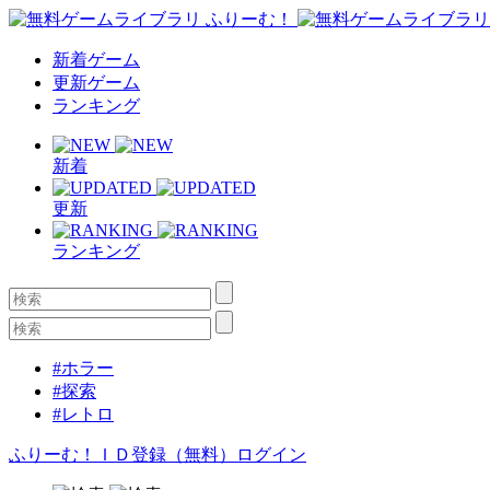
新着ゲーム
更新ゲーム
ランキング
新着
更新
ランキング
#ホラー
#探索
#レトロ
ふりーむ！ＩＤ登録（無料）
ログイン