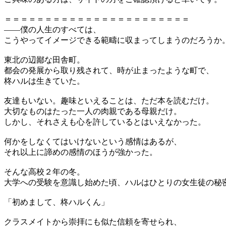
＝＝＝＝＝＝＝＝＝＝＝＝＝＝＝＝＝＝＝＝＝＝＝
――僕の人生のすべては、
こうやってイメージできる範疇に収まってしまうのだろうか
東北の辺鄙な田舎町。
都会の発展から取り残されて、時が止まったような町で、
柊ハルは生きていた。
友達もいない。趣味といえることは、ただ本を読むだけ。
大切なものはたった一人の肉親である母親だけ。
しかし、それさえも心を許しているとはいえなかった。
何かをしなくてはいけないという感情はあるが、
それ以上に諦めの感情のほうが強かった。
そんな高校２年の冬。
大学への受験を意識し始めた頃、ハルはひとりの女生徒の秘
「初めまして、柊ハルくん」
クラスメイトから崇拝にも似た信頼を寄せられ、