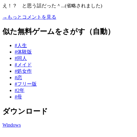
え！？ と思う話だった＾...(省略されました)
→もっとコメントを見る
似た無料ゲームをさがす（自動）
#人生
#体験版
#同人
#メイド
#処女作
#恋
#フリー版
#2年
#母
ダウンロード
Windows