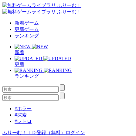
新着ゲーム
更新ゲーム
ランキング
新着
更新
ランキング
#ホラー
#探索
#レトロ
ふりーむ！ＩＤ登録（無料）
ログイン