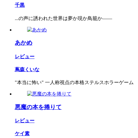
千黒
...の声に誘われた世界は夢か現か鳥籠か――
あかめ
レビュー
蔦森くいな
"本当に怖い" 一人称視点の本格ステルスホラーゲーム
悪魔の本を捲りて
レビュー
ケイ素