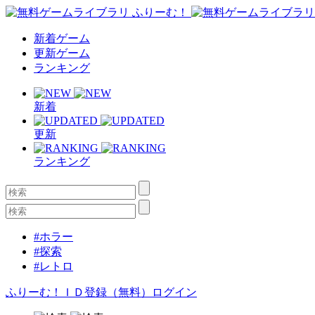
新着ゲーム
更新ゲーム
ランキング
新着
更新
ランキング
#ホラー
#探索
#レトロ
ふりーむ！ＩＤ登録（無料）
ログイン