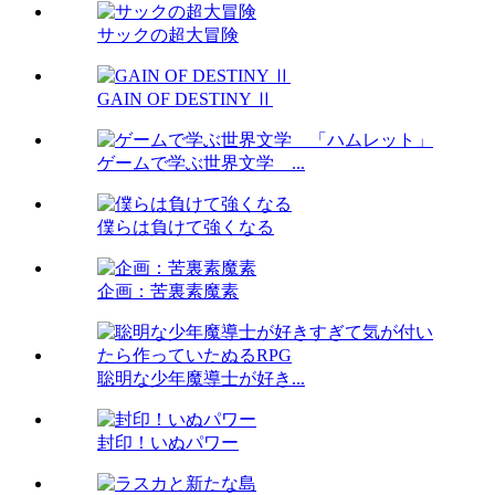
サックの超大冒険
GAIN OF DESTINY Ⅱ
ゲームで学ぶ世界文学 ...
僕らは負けて強くなる
企画：苦裏素魔素
聡明な少年魔導士が好き...
封印！いぬパワー