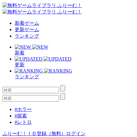
新着ゲーム
更新ゲーム
ランキング
新着
更新
ランキング
#ホラー
#探索
#レトロ
ふりーむ！ＩＤ登録（無料）
ログイン