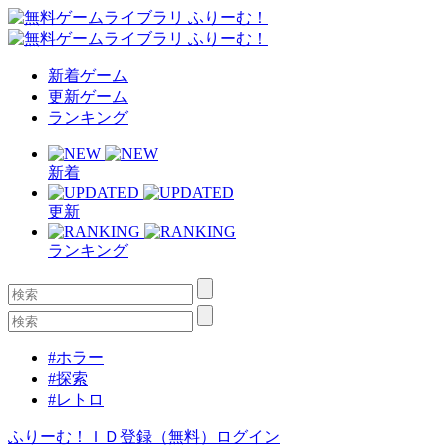
新着ゲーム
更新ゲーム
ランキング
新着
更新
ランキング
#ホラー
#探索
#レトロ
ふりーむ！ＩＤ登録（無料）
ログイン