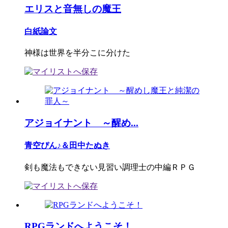
エリスと音無しの魔王
白紙論文
神様は世界を半分こに分けた
アジョイナント ～醒め...
青空ぴん♪＆田中たぬき
剣も魔法もできない見習い調理士の中編ＲＰＧ
RPGランドへようこそ！