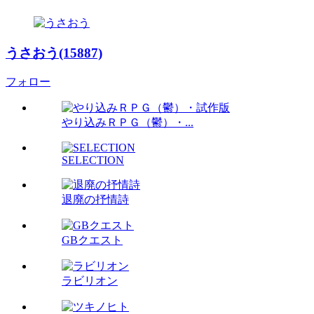
うさおう(15887)
フォロー
やり込みＲＰＧ（鬱）・...
SELECTION
退廃の抒情詩
GBクエスト
ラビリオン