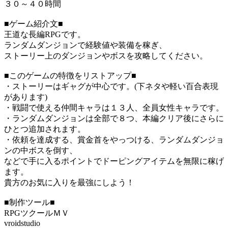
３０～４０時間
■ゲーム紹介文■
王道な長編RPGです。
ランダムダンジョンで経験値や装備を稼ぎ、
ストーリー上のダンジョンやボスを攻略してください。
■このゲームの特徴をリストアップ■
・ストーリーはギャグが中心です。(下ネタや軽い百合表現
があります)
・戦闘で使える仲間キャラは１３人、全員女性キャラです。
・ランダムダンジョンは全部で８つ、本編クリア後にさらに
ひとつ追加されます。
・依頼を達成する、賞金首をやっつける、ランダムダンジョ
ンの中ボスを倒す、
などで手に入るポイントでドーピングアイテムを無限に稼げ
ます。
貴方のお気に入りを最強にしよう！
■制作ツール■
RPGツクールＭＶ
vroidstudio