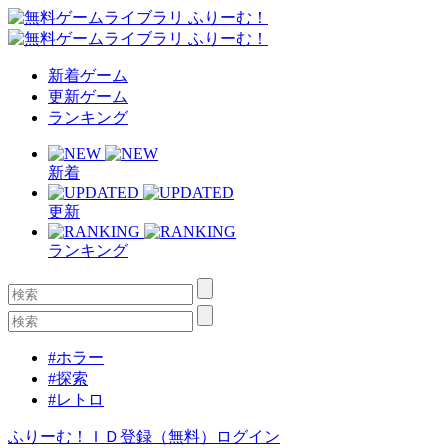
新着ゲーム
更新ゲーム
ランキング
新着
更新
ランキング
#ホラー
#探索
#レトロ
ふりーむ！ＩＤ登録（無料）
ログイン