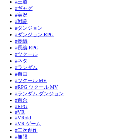
#王道
#ギャグ
#実況
#戦闘
#ダンジョン
#ダンジョン RPG
#長編
#長編 RPG
#ツクール
#ネタ
#ランダム
#自由
#ツクール MV
#RPG ツクール MV
#ランダム ダンジョン
#百合
#RPG
#VR
#VRoid
#VR ゲーム
#二次創作
#無限