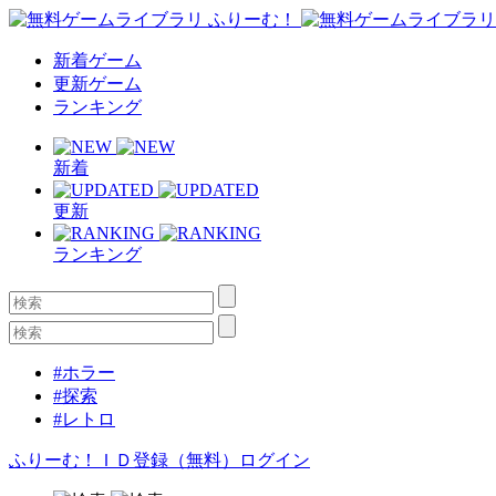
新着ゲーム
更新ゲーム
ランキング
新着
更新
ランキング
#ホラー
#探索
#レトロ
ふりーむ！ＩＤ登録（無料）
ログイン