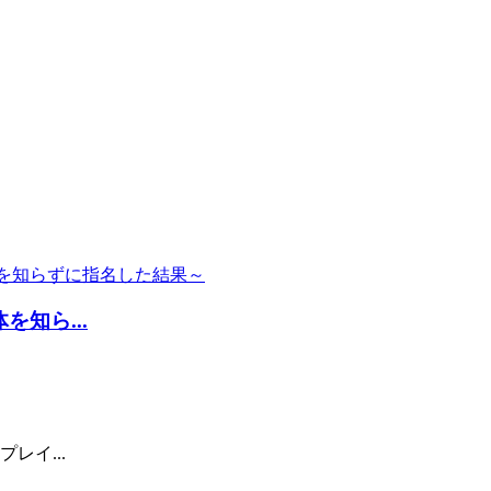
知ら...
レイ...