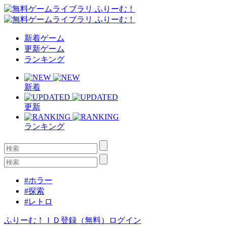
新着ゲーム
更新ゲーム
ランキング
新着
更新
ランキング
#ホラー
#探索
#レトロ
ふりーむ！ＩＤ登録（無料）
ログイン