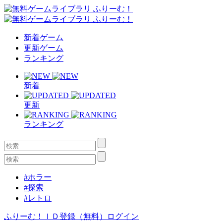
新着ゲーム
更新ゲーム
ランキング
新着
更新
ランキング
#ホラー
#探索
#レトロ
ふりーむ！ＩＤ登録（無料）
ログイン