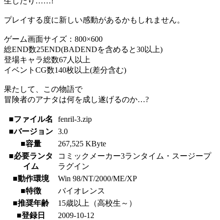
生したり……!
プレイする度に新しい感動があるかもしれません。
ゲーム画面サイズ：800×600
総END数25END(BADENDを含めると30以上)
登場キャラ総数67人以上
イベントCG数140枚以上(差分含む)
果たして、この物語で
冒険者のアナタは何を成し遂げるのか…?
■ファイル名
fenril-3.zip
■バージョン
3.0
■容量
267,525 KByte
■必要ランタ
コミックメーカー3ランタイム・スージープ
イム
ラグイン
■動作環境
Win 98/NT/2000/ME/XP
■特徴
バイオレンス
■推奨年齢
15歳以上（高校生～）
■登録日
2009-10-12