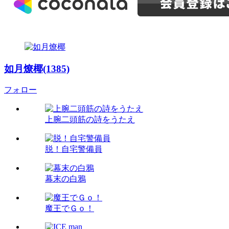
如月燎椰(1385)
フォロー
上腕二頭筋の詩をうたえ
脱！自宅警備員
幕末の白鴉
魔王でＧｏ！