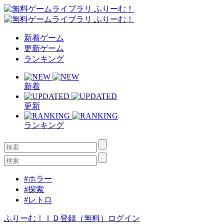
新着ゲーム
更新ゲーム
ランキング
新着
更新
ランキング
#ホラー
#探索
#レトロ
ふりーむ！ＩＤ登録（無料）
ログイン