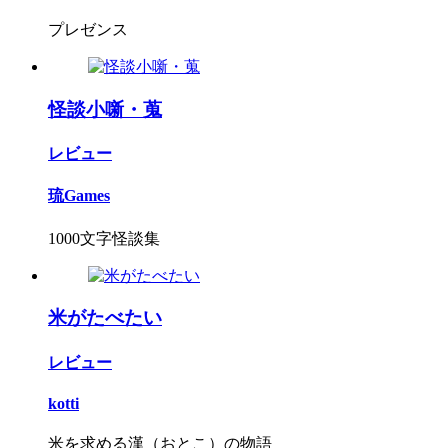
プレゼンス
怪談小噺・蒐
レビュー
琉Games
1000文字怪談集
米がたべたい
レビュー
kotti
米を求める漢（おとこ）の物語