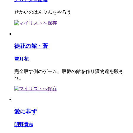
せかいのはんぶんをやろう
徒花の館・蒼
雪月花
完全殺す側のゲーム。殺戮の館を作り獲物達を殺そ
う。
愛に非ず
明野貴志