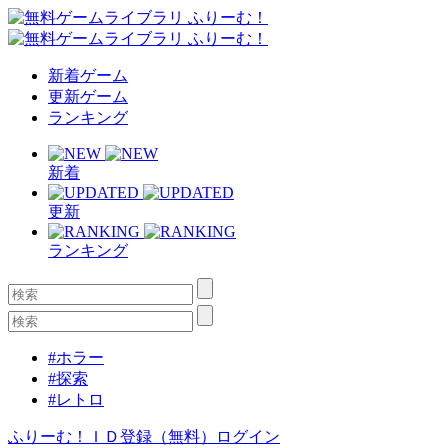
新着ゲーム
更新ゲーム
ランキング
新着
更新
ランキング
#ホラー
#探索
#レトロ
ふりーむ！ＩＤ登録（無料）
ログイン