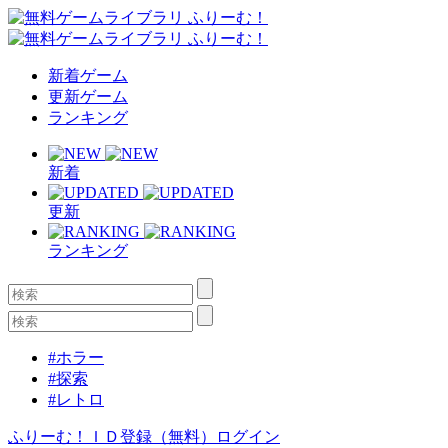
新着ゲーム
更新ゲーム
ランキング
新着
更新
ランキング
#ホラー
#探索
#レトロ
ふりーむ！ＩＤ登録（無料）
ログイン