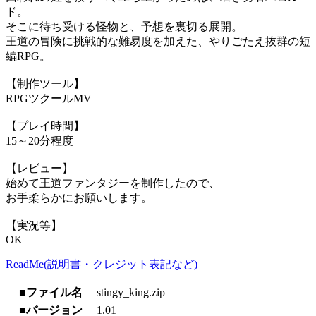
ド。
そこに待ち受ける怪物と、予想を裏切る展開。
王道の冒険に挑戦的な難易度を加えた、やりごたえ抜群の短
編RPG。
【制作ツール】
RPGツクールMV
【プレイ時間】
15～20分程度
【レビュー】
始めて王道ファンタジーを制作したので、
お手柔らかにお願いします。
【実況等】
OK
ReadMe(説明書・クレジット表記など)
■ファイル名
stingy_king.zip
■バージョン
1.01