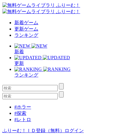
新着ゲーム
更新ゲーム
ランキング
新着
更新
ランキング
#ホラー
#探索
#レトロ
ふりーむ！ＩＤ登録（無料）
ログイン