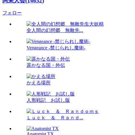
阿呆人会(14652)
フォロー
全人間の幻想郷 無敵先...
Vengeance -禁じられし魔術-
遥かなる国・外伝
かえる場所
人形戦記 お試し版
Ｌｕｃｋ ＆ Ｒａｎｄ...
Anatomist TX