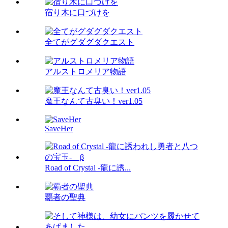
宿り木に口づけを
全てがグダグダクエスト
アルストロメリア物語
魔王なんて古臭い！ver1.05
SaveHer
Road of Crystal -龍に誘...
覇者の聖典