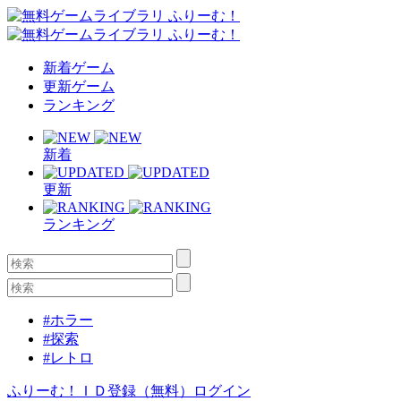
新着ゲーム
更新ゲーム
ランキング
新着
更新
ランキング
#ホラー
#探索
#レトロ
ふりーむ！ＩＤ登録（無料）
ログイン