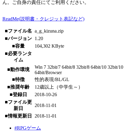
ん。ご自身の責任にてご利用ください。
ReadMe(説明書・クレジット表記など)
■ファイル名
a_g_kizuna.zip
■バージョン
1.20
■容量
104,302 KByte
■必要ランタ
イム
Win 7 32bit/7 64bit/8 32bit/8 64bit/10 32bit/10
■動作環境
64bit/Browser
■特徴
性的表現/BL/GL
■推奨年齢
12歳以上（中学生～）
■登録日
2018-10-26
■ファイル更
2018-11-01
新日
■情報更新日
2018-11-01
#RPGゲーム