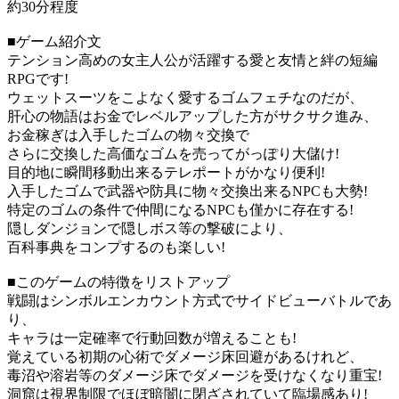
約30分程度
■ゲーム紹介文
テンション高めの女主人公が活躍する愛と友情と絆の短編
RPGです!
ウェットスーツをこよなく愛するゴムフェチなのだが、
肝心の物語はお金でレベルアップした方がサクサク進み、
お金稼ぎは入手したゴムの物々交換で
さらに交換した高価なゴムを売ってがっぽり大儲け!
目的地に瞬間移動出来るテレポートがかなり便利!
入手したゴムで武器や防具に物々交換出来るNPCも大勢!
特定のゴムの条件で仲間になるNPCも僅かに存在する!
隠しダンジョンで隠しボス等の撃破により、
百科事典をコンプするのも楽しい!
■このゲームの特徴をリストアップ
戦闘はシンボルエンカウント方式でサイドビューバトルであ
り、
キャラは一定確率で行動回数が増えることも!
覚えている初期の心術でダメージ床回避があるけれど、
毒沼や溶岩等のダメージ床でダメージを受けなくなり重宝!
洞窟は視界制限でほぼ暗闇に閉ざされていて臨場感あり!