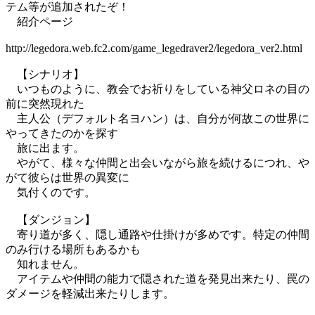
テム等が追加されたぞ！
紹介ページ
http://legedora.web.fc2.com/game_legedraver2/legedora_ver2.html
【シナリオ】
いつものように、教会でお祈りをしている神父ロネの目の
前に突然現れた
主人公（デフォルト名ヨハン）は、自分が何故この世界に
やってきたのかを探す
旅に出ます。
やがて、様々な仲間と出会いながら旅を続けるにつれ、や
がて彼らは世界の異変に
気付くのです。
【ダンジョン】
寄り道が多く、隠し通路や仕掛けが多めです。特定の仲間
のみ行ける場所もあるかも
知れません。
アイテムや仲間の能力で隠された道を発見出来たり、罠の
ダメージを軽減出来たりします。