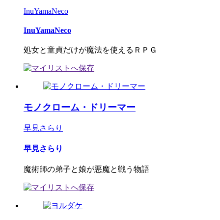
InuYamaNeco
InuYamaNeco
処女と童貞だけが魔法を使えるＲＰＧ
モノクローム・ドリーマー
早見さらり
早見さらり
魔術師の弟子と娘が悪魔と戦う物語