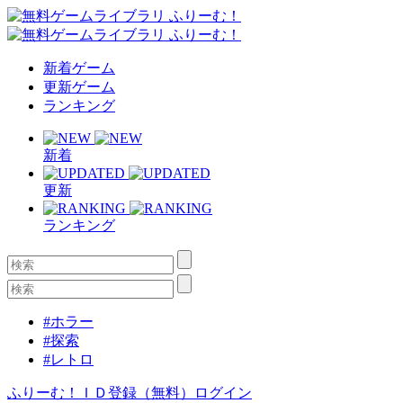
新着ゲーム
更新ゲーム
ランキング
新着
更新
ランキング
#ホラー
#探索
#レトロ
ふりーむ！ＩＤ登録（無料）
ログイン