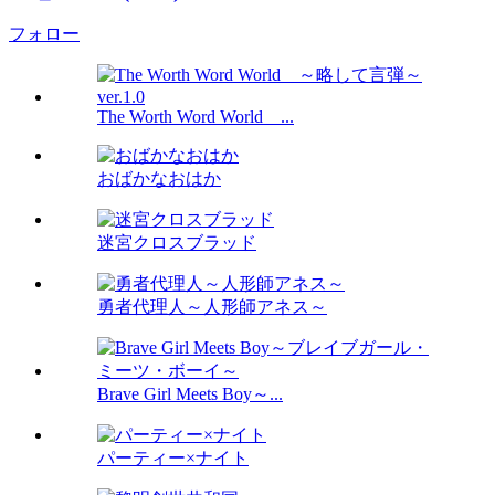
フォロー
The Worth Word World ...
おばかなおはか
迷宮クロスブラッド
勇者代理人～人形師アネス～
Brave Girl Meets Boy～...
パーティー×ナイト