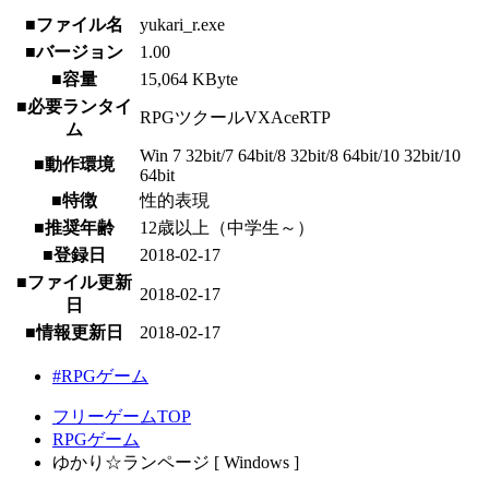
■ファイル名
yukari_r.exe
■バージョン
1.00
■容量
15,064 KByte
■必要ランタイ
RPGツクールVXAceRTP
ム
Win 7 32bit/7 64bit/8 32bit/8 64bit/10 32bit/10
■動作環境
64bit
■特徴
性的表現
■推奨年齢
12歳以上（中学生～）
■登録日
2018-02-17
■ファイル更新
2018-02-17
日
■情報更新日
2018-02-17
#RPGゲーム
フリーゲームTOP
RPGゲーム
ゆかり☆ランページ [ Windows ]