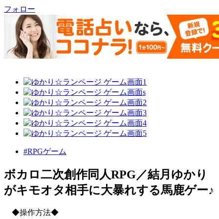
フォロー
#RPGゲーム
ボカロ二次創作同人RPG／結月ゆかり
がキモオタ相手に大暴れする馬鹿ゲー♪
◆操作方法◆