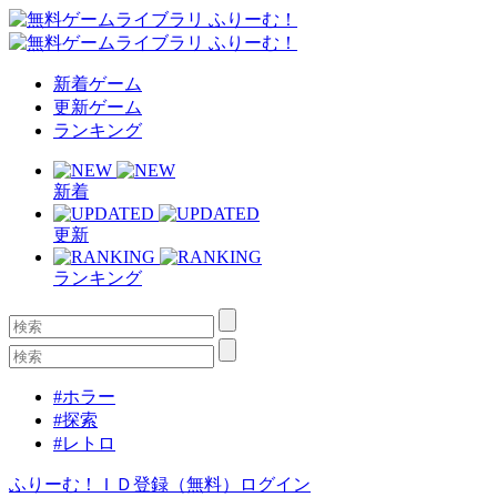
新着ゲーム
更新ゲーム
ランキング
新着
更新
ランキング
#ホラー
#探索
#レトロ
ふりーむ！ＩＤ登録（無料）
ログイン