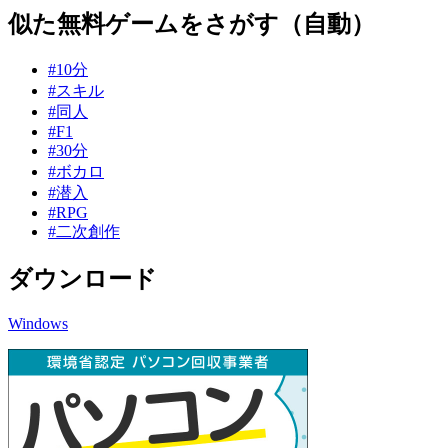
似た無料ゲームをさがす（自動）
#10分
#スキル
#同人
#F1
#30分
#ボカロ
#潜入
#RPG
#二次創作
ダウンロード
Windows