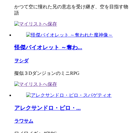
かつて空に憧れた兄の意志を受け継ぎ、空を目指す物
語
怪傑バイオレット ～奪わ...
ヲシダ
擬似３DダンジョンのミニRPG
アレクサンドロ・ピロ・...
ラワサム