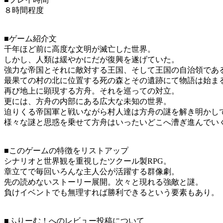
８時間程度
■ゲーム紹介文
千年ほど前に高度な文明が滅亡した世界。
しかし、人類は緩やかにだが復興を遂げていた。
強力な帝国とそれに敵対する王国、そして王国の自治領であ
最果ての村の北に位置する死の森とその遺跡にて物語は始ま
再び地上に顕現する方舟。それを巡っての対立。
更には、方舟の内部にある広大な未知の世界。
迫りくる帝国軍と戦いながら村人達は方舟の謎を解き明かし
様々な謎と思惑を乗せて方舟はいったいどこへ漕ぎ進んでい
■このゲームの特徴をリストアップ
シナリオと世界観を重視したツクール製RPG。
章立てで毎回いろんな主人公が活躍する群像劇。
先の読めないストーリー展開。次々と現れる強敵と謎。
負けイベントでも無理すれば勝利できるという要素もあり。
■ふりーむ！へのレビュー投稿について