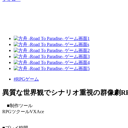
#RPGゲーム
異質な世界観でシナリオ重視の群像劇R
■制作ツール
RPGツクールVXAce
■プレイ時間