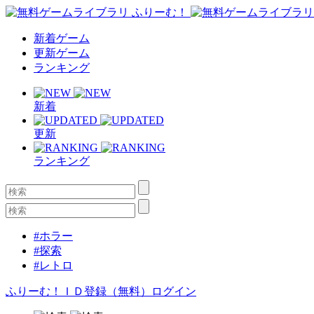
新着ゲーム
更新ゲーム
ランキング
新着
更新
ランキング
#ホラー
#探索
#レトロ
ふりーむ！ＩＤ登録（無料）
ログイン