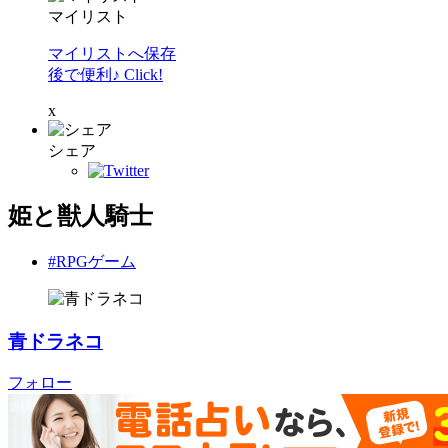
マイリスト
マイリストへ保存
後で便利♪ Click!
x
シェア
姫と獣人騎士
#RPGゲーム
青ドラネコ
フォロー