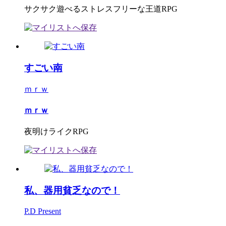
サクサク遊べるストレスフリーな王道RPG
すごい南
ｍｒｗ
ｍｒｗ
夜明けライクRPG
私、器用貧乏なので！
P.D Present