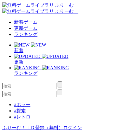
新着ゲーム
更新ゲーム
ランキング
新着
更新
ランキング
#ホラー
#探索
#レトロ
ふりーむ！ＩＤ登録（無料）
ログイン