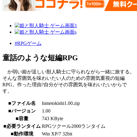
#RPGゲーム
童話のような短編RPG
か弱い姫が逞しい獣人騎士に守られながら一緒に旅する。
そんな雰囲気を味わいたい人のための雰囲気重視の短編
RPG。作った理由?自分がその雰囲気を味わいたいからで
す。
■ファイル名
himetokishi1.00.zip
■バージョン
1.00
■容量
743 KByte
■必要ランタイム
RPGツクール2000ランタイム
■動作環境
Win XP/7 32bit