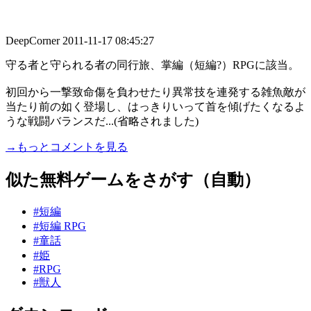
DeepCorner
2011-11-17 08:45:27
守る者と守られる者の同行旅、掌編（短編?）RPGに該当。
初回から一撃致命傷を負わせたり異常技を連発する雑魚敵が
当たり前の如く登場し、はっきりいって首を傾げたくなるよ
うな戦闘バランスだ...(省略されました)
→もっとコメントを見る
似た無料ゲームをさがす（自動）
#短編
#短編 RPG
#童話
#姫
#RPG
#獣人