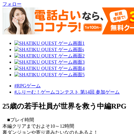
フォロー
#RPGゲーム
#ふりーむ！ゲームコンテスト 第14回 参加ゲーム
25歳の若手社員が世界を救う中編RPG
■プレイ時間
本編クリアまでおよそ10～12時間
裏ダンジョンや寄り道みたいなのもあるよ！