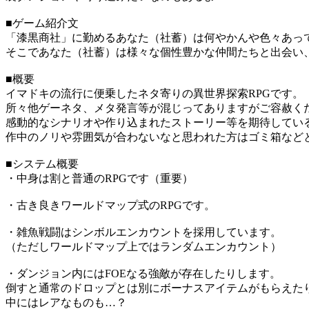
■ゲーム紹介文
「漆黒商社」に勤めるあなた（社蓄）は何やかんや色々あっ
そこであなた（社蓄）は様々な個性豊かな仲間たちと出会い
■概要
イマドキの流行に便乗したネタ寄りの異世界探索RPGです。
所々他ゲーネタ、メタ発言等が混じってありますがご容赦く
感動的なシナリオや作り込まれたストーリー等を期待してい
作中のノリや雰囲気が合わないなと思われた方はゴミ箱などとは言
■システム概要
・中身は割と普通のRPGです（重要）
・古き良きワールドマップ式のRPGです。
・雑魚戦闘はシンボルエンカウントを採用しています。
（ただしワールドマップ上ではランダムエンカウント）
・ダンジョン内にはFOEなる強敵が存在したりします。
倒すと通常のドロップとは別にボーナスアイテムがもらえた
中にはレアなものも…？