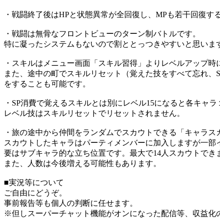
・戦闘終了後はHPと状態異常が全回復し、MPも若干回復す
・戦闘は無骨なフロントビューのターン制バトルです。
特に凝ったシステムもないので割ととっつきやすいと思いま
・スキルはメニュー画面「スキル習得」よりレベルアップ時
また、途中の町でスキルリセット（覚えた技をすべて忘れ、S
をすることも可能です。
・SP消費で覚えるスキルとは別にレベル15になると各キャ
レベル技はスキルリセットでリセットされません。
・旅の途中から仲間をランダムでスカウトできる「キャラス
スカウトしたキャラはパーティメンバーに加入しますが一部
要はサブキャラ的な立ち位置です。最大で14人スカウトでき
また、人数は今後増える可能性もあります。
■実況等について
ご自由にどうぞ。
事前報告等も個人の判断に任せます。
※但しスーパーチャット機能がオンになった配信等、収益化