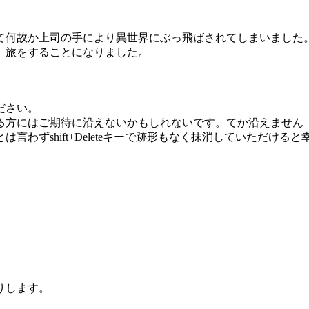
て何故か上司の手により異世界にぶっ飛ばされてしまいました
、旅をすることになりました。
ださい。
る方にはご期待に沿えないかもしれないです。てか沿えません
わずshift+Deleteキーで跡形もなく抹消していただけると
りします。