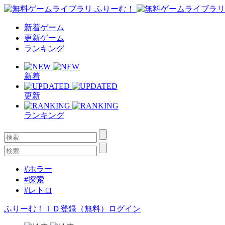
新着ゲーム
更新ゲーム
ランキング
新着
更新
ランキング
#ホラー
#探索
#レトロ
ふりーむ！ＩＤ登録（無料）
ログイン