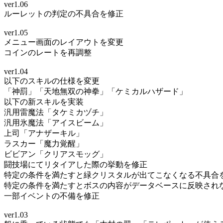
ver1.06
ルーレットの判定の不具合を修正
ver1.05
メニュー画面のレイアウトを変更
コインのレートを再調整
ver1.04
以下のスキルの仕様を変更
「神罰」「天地無双の神拳」「ケミカルハザード」
以下の新スキルを実装
汎用雷魔法「タケミカヅチ」
汎用氷魔法「アイスビーム」
上司「アナザーキル」
ラスカー「魔力覚醒」
ビビアン「クリアスモッグ」
闘技場にてリタイアした際の挙動を修正
特定の条件を満たすと緑クリスタルが出てこなくなる不具合
特定の条件を満たすとボスの内容がデータベースに反映され
一部イベントの不備を修正
ver1.03