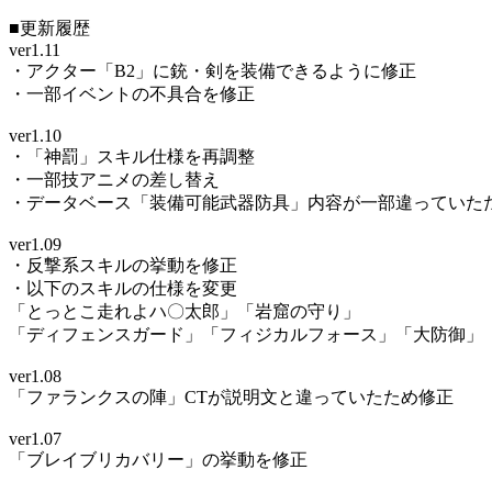
■更新履歴
ver1.11
・アクター「B2」に銃・剣を装備できるように修正
・一部イベントの不具合を修正
ver1.10
・「神罰」スキル仕様を再調整
・一部技アニメの差し替え
・データベース「装備可能武器防具」内容が一部違っていた
ver1.09
・反撃系スキルの挙動を修正
・以下のスキルの仕様を変更
「とっとこ走れよハ〇太郎」「岩窟の守り」
「ディフェンスガード」「フィジカルフォース」「大防御」
ver1.08
「ファランクスの陣」CTが説明文と違っていたため修正
ver1.07
「ブレイブリカバリー」の挙動を修正