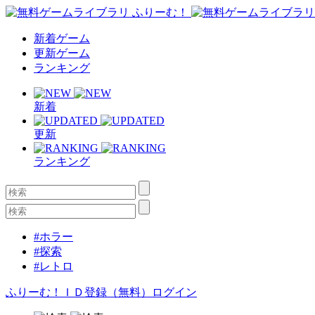
新着ゲーム
更新ゲーム
ランキング
新着
更新
ランキング
#ホラー
#探索
#レトロ
ふりーむ！ＩＤ登録（無料）
ログイン