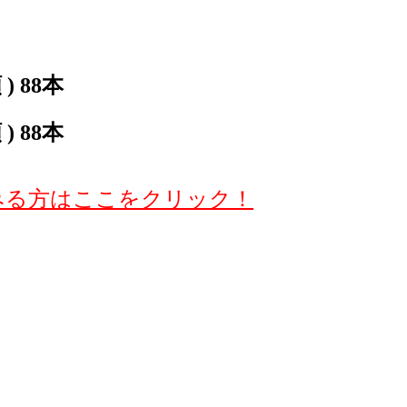
 88本
 88本
みる方はここをクリック！