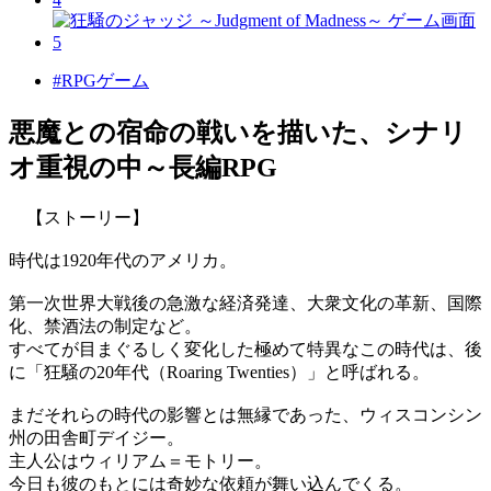
#RPGゲーム
悪魔との宿命の戦いを描いた、シナリ
オ重視の中～長編RPG
【ストーリー】
時代は1920年代のアメリカ。
第一次世界大戦後の急激な経済発達、大衆文化の革新、国際
化、禁酒法の制定など。
すべてが目まぐるしく変化した極めて特異なこの時代は、後
に「狂騒の20年代（Roaring Twenties）」と呼ばれる。
まだそれらの時代の影響とは無縁であった、ウィスコンシン
州の田舎町デイジー。
主人公はウィリアム＝モトリー。
今日も彼のもとには奇妙な依頼が舞い込んでくる。