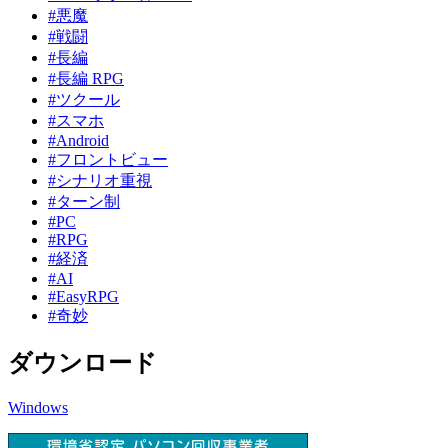
#悪魔
#戦闘
#長編
#長編 RPG
#ツクール
#スマホ
#Android
#フロントビュー
#シナリオ重視
#ターン制
#PC
#RPG
#経済
#AI
#EasyRPG
#奇妙
ダウンロード
Windows