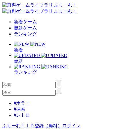
新着ゲーム
更新ゲーム
ランキング
新着
更新
ランキング
#ホラー
#探索
#レトロ
ふりーむ！ＩＤ登録（無料）
ログイン