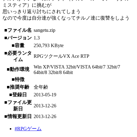
ミスティア）に挑むが
思いっきり返り討ちにされてしまう
なので今度は自分達が強くなってチルノ達に復讐をしよう
■ファイル名
sangetu.zip
■バージョン
1.3
■容量
250,793 KByte
■必要ランタ
RPGツクールVX Ace RTP
イム
Win XP/VISTA 32bit/VISTA 64bit/7 32bit/7
■動作環境
64bit/8 32bit/8 64bit
■特徴
■推奨年齢
全年齢
■登録日
2013-05-19
■ファイル更
2013-12-26
新日
■情報更新日
2013-12-26
#RPGゲーム