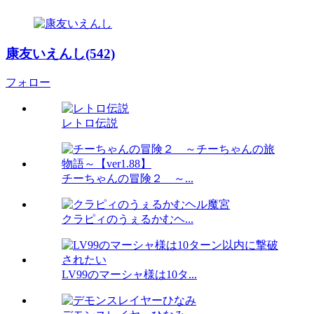
康友いえんし(542)
フォロー
レトロ伝説
チーちゃんの冒険２ ～...
クラピィのうぇるかむヘ...
LV99のマーシャ様は10タ...