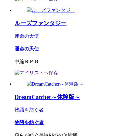
ルーズファンタジー
運命の天使
運命の天使
中編ＲＰＧ
DreamCatcher～体験版～
物語を紡ぐ者
物語を紡ぐ者
僕らが紡ぐ長編RPGの体験版