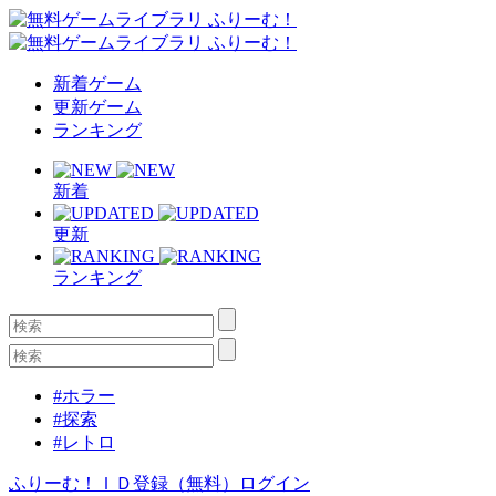
新着ゲーム
更新ゲーム
ランキング
新着
更新
ランキング
#ホラー
#探索
#レトロ
ふりーむ！ＩＤ登録（無料）
ログイン