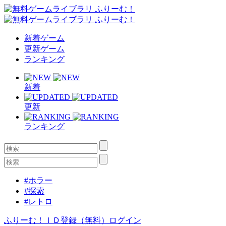
新着ゲーム
更新ゲーム
ランキング
新着
更新
ランキング
#ホラー
#探索
#レトロ
ふりーむ！ＩＤ登録（無料）
ログイン