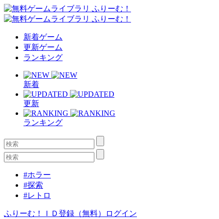
新着ゲーム
更新ゲーム
ランキング
新着
更新
ランキング
#ホラー
#探索
#レトロ
ふりーむ！ＩＤ登録（無料）
ログイン