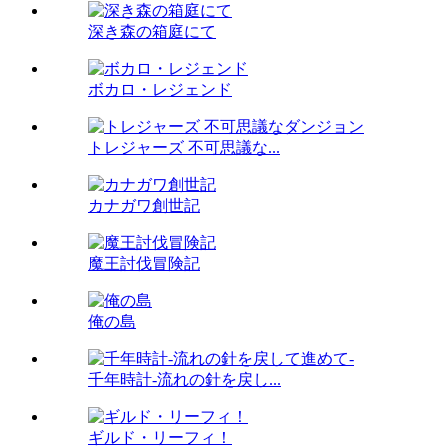
深き森の箱庭にて
ボカロ・レジェンド
トレジャーズ 不可思議な...
カナガワ創世記
魔王討伐冒険記
俺の島
千年時計-流れの針を戻し...
ギルド・リーフィ！