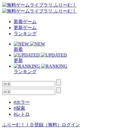
新着ゲーム
更新ゲーム
ランキング
新着
更新
ランキング
#ホラー
#探索
#レトロ
ふりーむ！ＩＤ登録（無料）
ログイン