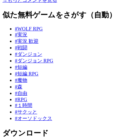
→もっとコメントを見る
似た無料ゲームをさがす（自動）
#WOLF RPG
#実況
#実況 歓迎
#戦闘
#ダンジョン
#ダンジョン RPG
#短編
#短編 RPG
#魔物
#森
#自由
#RPG
#１時間
#サクッと
#オーソドックス
ダウンロード