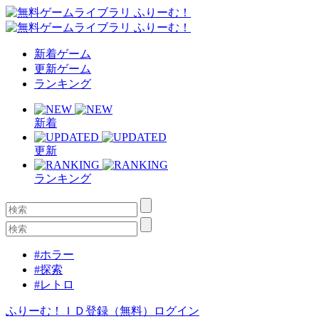
新着ゲーム
更新ゲーム
ランキング
新着
更新
ランキング
#ホラー
#探索
#レトロ
ふりーむ！ＩＤ登録（無料）
ログイン