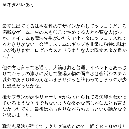
※ネタバレあり
最初に出てくる妹や友達のデザインからしてツッコミどころ
満載なゲーム。村の人も〇〇でキめてる人とか変な人ばっ
か。アイテムも魔法先生がいたりで小ネタにツッコミ入れて
るときりがない。会話システムのギャグも非常に独特の味わ
いがあります。ログハウスとドラまたな人の呪文ネタが良か
った。
他の方も言ってる通り、大筋は割と普通、イベントもあっさ
りでキャラの濃さに反して登場人物の面白さは会話システム
以外であまり味わえないままサクッと終わってしまうのが少
し残念だったかな。
後サフランが妹やリャーリャから向けられてる矢印をわかっ
ているようなそうでもないような微妙な感じがなんとも言え
なかったです。最後はあっさりながらちょっといい話かな？
と思いました。
戦闘も魔法が強くてサクサク進めたので、軽くＲＰＧやりた