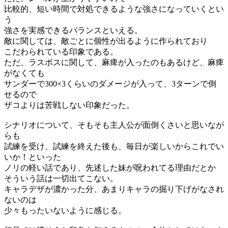
比較的、短い時間で対処できるような強さになっていくとい
う
強さを実感できるバランスといえる。
敵に関しては、敵ごとに個性が出るように作られており
こだわられている印象である。
ただ、ラスボスに関して、麻痺が入ったのもあるけど、麻痺
がなくても
サンダーで300×3くらいのダメージが入って、3ターンで倒
せるので
ザコよりは苦戦しない印象だった。
シナリオについて、そもそも主人公が面倒くさいと思いなが
らも
試練を受け、試練を終えた後も、毎日が楽しいからこれでい
いか！といった
ノリの軽い話であり、先述した妹が呪われてる理由だとか
そういう話は一切出てこない。
キャラデザが濃かった分、あまりキャラの掘り下げがなされ
ないのは
少々もったいないように感じる。