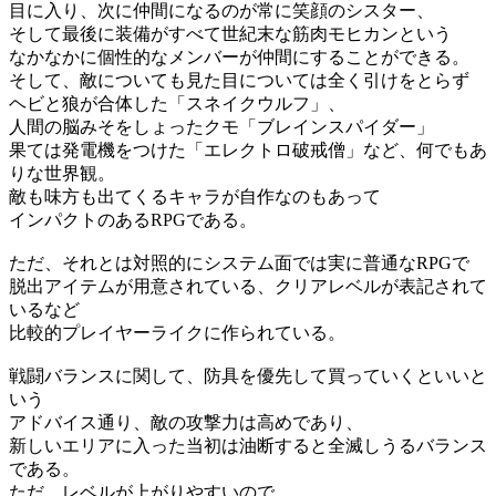
目に入り、次に仲間になるのが常に笑顔のシスター、
そして最後に装備がすべて世紀末な筋肉モヒカンという
なかなかに個性的なメンバーが仲間にすることができる。
そして、敵についても見た目については全く引けをとらず
ヘビと狼が合体した「スネイクウルフ」、
人間の脳みそをしょったクモ「ブレインスパイダー」
果ては発電機をつけた「エレクトロ破戒僧」など、何でもあ
りな世界観。
敵も味方も出てくるキャラが自作なのもあって
インパクトのあるRPGである。
ただ、それとは対照的にシステム面では実に普通なRPGで
脱出アイテムが用意されている、クリアレベルが表記されて
いるなど
比較的プレイヤーライクに作られている。
戦闘バランスに関して、防具を優先して買っていくといいと
いう
アドバイス通り、敵の攻撃力は高めであり、
新しいエリアに入った当初は油断すると全滅しうるバランス
である。
ただ、レベルが上がりやすいので