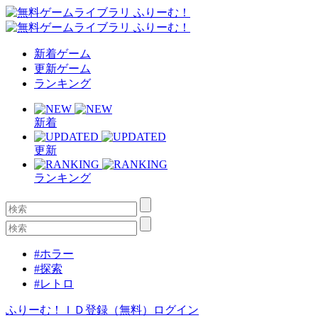
新着ゲーム
更新ゲーム
ランキング
新着
更新
ランキング
#ホラー
#探索
#レトロ
ふりーむ！ＩＤ登録（無料）
ログイン