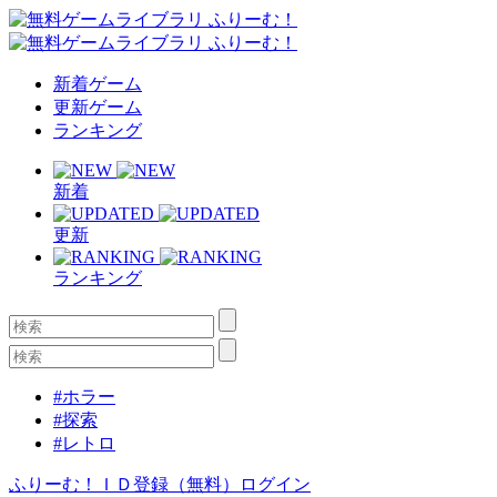
新着ゲーム
更新ゲーム
ランキング
新着
更新
ランキング
#ホラー
#探索
#レトロ
ふりーむ！ＩＤ登録（無料）
ログイン