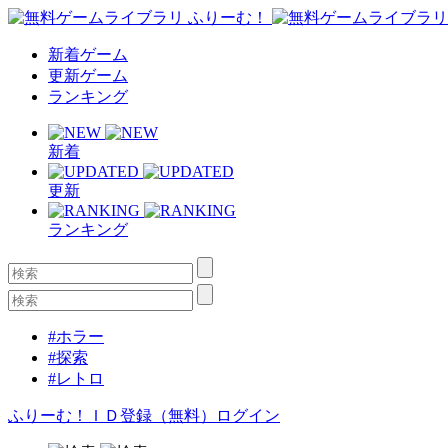
新着ゲーム
更新ゲーム
ランキング
新着
更新
ランキング
#ホラー
#探索
#レトロ
ふりーむ！ＩＤ登録（無料）
ログイン