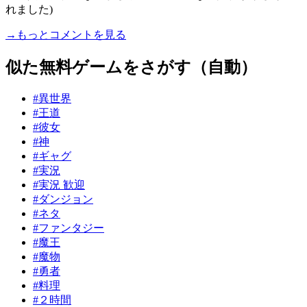
れました)
→もっとコメントを見る
似た無料ゲームをさがす（自動）
#異世界
#王道
#彼女
#神
#ギャグ
#実況
#実況 歓迎
#ダンジョン
#ネタ
#ファンタジー
#魔王
#魔物
#勇者
#料理
#２時間