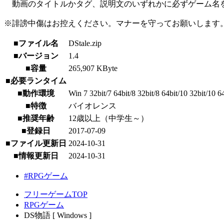
動画のタイトルかタグ、説明文のいずれかに必ずゲーム名
※誹謗中傷はお控えください。マナーを守ってお願いします
■ファイル名
DStale.zip
■バージョン
1.4
■容量
265,907 KByte
■必要ランタイム
■動作環境
Win 7 32bit/7 64bit/8 32bit/8 64bit/10 32bit/10 6
■特徴
バイオレンス
■推奨年齢
12歳以上（中学生～）
■登録日
2017-07-09
■ファイル更新日
2024-10-31
■情報更新日
2024-10-31
#RPGゲーム
フリーゲームTOP
RPGゲーム
DS物語 [ Windows ]