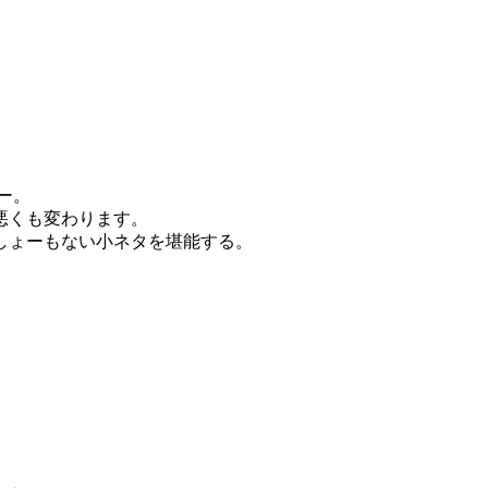
ー。
悪くも変わります。
しょーもない小ネタを堪能する。
て