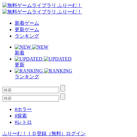
新着ゲーム
更新ゲーム
ランキング
新着
更新
ランキング
#ホラー
#探索
#レトロ
ふりーむ！ＩＤ登録（無料）
ログイン