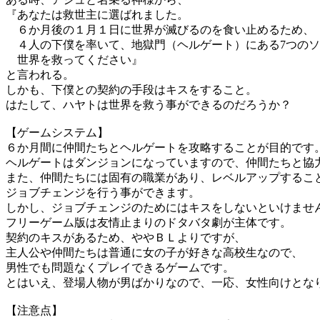
『あなたは救世主に選ばれました。
６か月後の１月１日に世界が滅びるのを食い止めるため、
４人の下僕を率いて、地獄門（ヘルゲート）にある7つのソ
世界を救ってください』
と言われる。
しかも、下僕との契約の手段はキスをすること。
はたして、ハヤトは世界を救う事ができるのだろうか？
【ゲームシステム】
６か月間に仲間たちとヘルゲートを攻略することが目的です
ヘルゲートはダンジョンになっていますので、仲間たちと協
また、仲間たちには固有の職業があり、レベルアップするこ
ジョブチェンジを行う事ができます。
しかし、ジョブチェンジのためにはキスをしないといけませ
フリーゲーム版は友情止まりのドタバタ劇が主体です。
契約のキスがあるため、ややＢＬよりですが、
主人公や仲間たちは普通に女の子が好きな高校生なので、
男性でも問題なくプレイできるゲームです。
とはいえ、登場人物が男ばかりなので、一応、女性向けとな
【注意点】