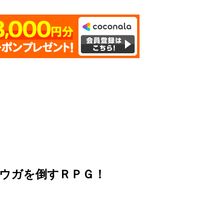
ウガを倒すＲＰＧ！