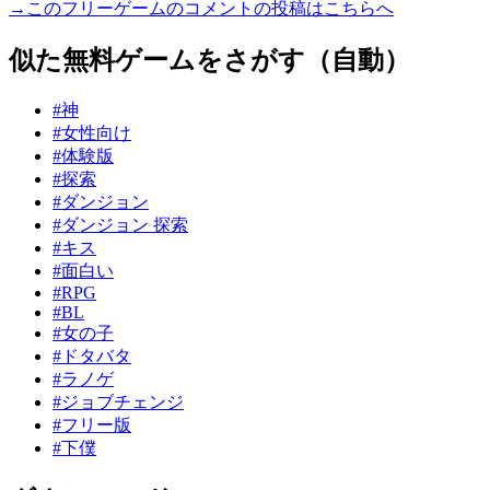
→このフリーゲームのコメントの投稿はこちらへ
似た無料ゲームをさがす（自動）
#神
#女性向け
#体験版
#探索
#ダンジョン
#ダンジョン 探索
#キス
#面白い
#RPG
#BL
#女の子
#ドタバタ
#ラノゲ
#ジョブチェンジ
#フリー版
#下僕