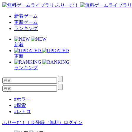
新着ゲーム
更新ゲーム
ランキング
新着
更新
ランキング
#ホラー
#探索
#レトロ
ふりーむ！ＩＤ登録（無料）
ログイン