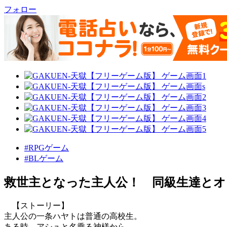
フォロー
#RPGゲーム
#BLゲーム
救世主となった主人公！ 同級生達とオ
【ストーリー】
主人公の一条ハヤトは普通の高校生。
ある時、アシュと名乗る神様から、