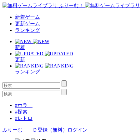
新着ゲーム
更新ゲーム
ランキング
新着
更新
ランキング
#ホラー
#探索
#レトロ
ふりーむ！ＩＤ登録（無料）
ログイン