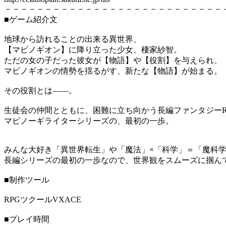
－－－－－－－－－－－－－－－－－－－－－－－－－－－
■ゲーム紹介文
地球から訪れることの出来る異世界、
【マビノギオン】に降り立った少女、棲家紗智。
ただの女の子だった彼女が【物語】や【役割】を与えられ、
マビノギオンの情勢を揺るがす、新たな【物語】が始まる。
その役割とは――。
生徒会の仲間とともに、困難に立ち向かう長編ファンタジーR
マビノーギライターシリーズの、最初の一歩。
みんな大好き「異世界転生」や「魔法」×「科学」＝「魔科
長編シリーズの最初の一歩なので、世界観をスムーズに掴ん
■制作ツール
RPGツクールVXACE
■プレイ時間