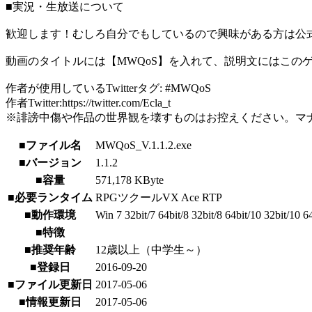
■実況・生放送について
歓迎します！むしろ自分でもしているので興味がある方は公式
動画のタイトルには【MWQoS】を入れて、説明文にはこのゲームページUR
作者が使用しているTwitterタグ: #MWQoS
作者Twitter:https://twitter.com/Ecla_t
※誹謗中傷や作品の世界観を壊すものはお控えください。マ
■ファイル名
MWQoS_V.1.1.2.exe
■バージョン
1.1.2
■容量
571,178 KByte
■必要ランタイム
RPGツクールVX Ace RTP
■動作環境
Win 7 32bit/7 64bit/8 32bit/8 64bit/10 32bit/10 6
■特徴
■推奨年齢
12歳以上（中学生～）
■登録日
2016-09-20
■ファイル更新日
2017-05-06
■情報更新日
2017-05-06