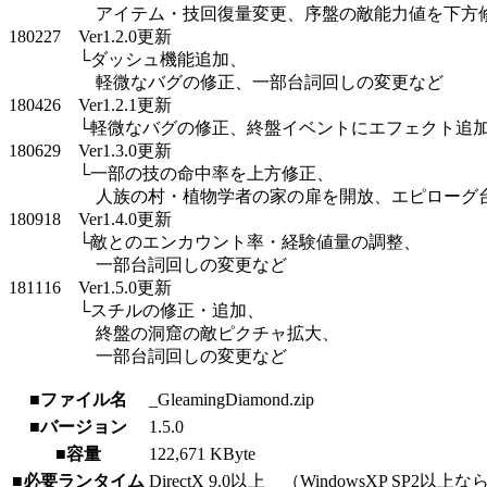
アイテム・技回復量変更、序盤の敵能力値を下方
180227 Ver1.2.0更新
└ダッシュ機能追加、
軽微なバグの修正、一部台詞回しの変更など
180426 Ver1.2.1更新
└軽微なバグの修正、終盤イベントにエフェクト追加
180629 Ver1.3.0更新
└一部の技の命中率を上方修正、
人族の村・植物学者の家の扉を開放、エピローグ台
180918 Ver1.4.0更新
└敵とのエンカウント率・経験値量の調整、
一部台詞回しの変更など
181116 Ver1.5.0更新
└スチルの修正・追加、
終盤の洞窟の敵ピクチャ拡大、
一部台詞回しの変更など
■ファイル名
_GleamingDiamond.zip
■バージョン
1.5.0
■容量
122,671 KByte
■必要ランタイム
DirectX 9.0以上 （WindowsXP SP