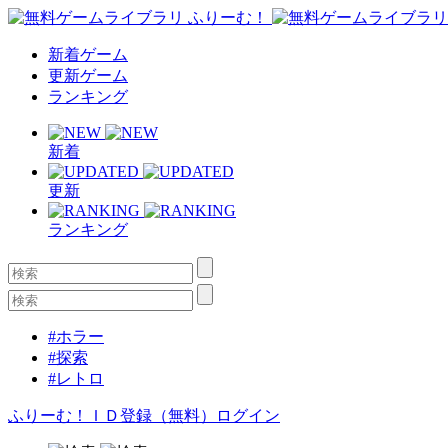
新着ゲーム
更新ゲーム
ランキング
新着
更新
ランキング
#ホラー
#探索
#レトロ
ふりーむ！ＩＤ登録（無料）
ログイン