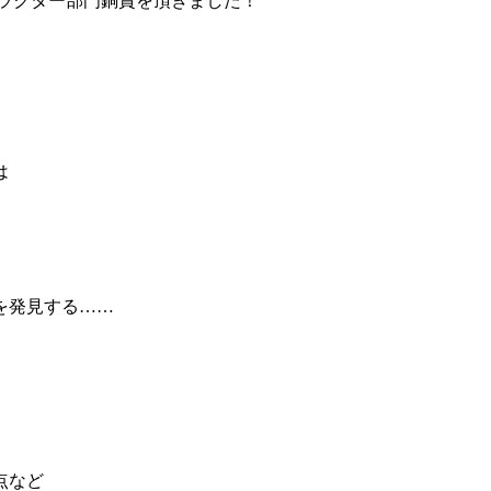
キャラクター部門銅賞を頂きました！
は
を発見する……
。
点など