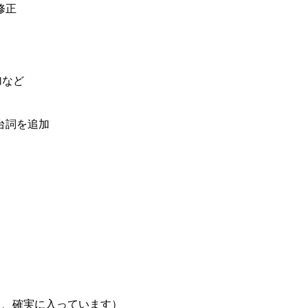
修正
など
詞を追加
2以上なら、確実に入っています）