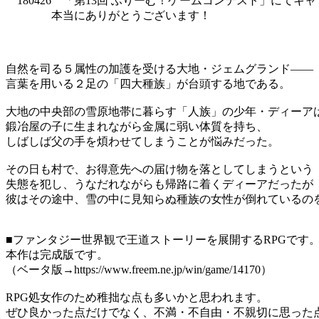
180426 「第13回 ふりーむ！ゲームコンテスト」にて
本当にありがとうございます！
自然を司る５属性の加護を受ける大地・ジェムグランド――
言葉を用いる２足の「四大種族」が台頭する地である。
大地の中央部の雪原地帯に暮らす「人族」の少年・ディーア
鍛冶屋の子に生まれながら金属に弱い体質を持ち、
しばしば父の手を煩わせてしまうことが悩みだった。
その日も村で、お得意先への届け物を落としてしまうという
失態を犯し、うなだれながらも帰路に着くディーアだったが
彼はその途中、雪の中に見知らぬ種族の女性が倒れているの
■ファンタジー世界観で王道ストーリーを展開するRPGです
本作は完成版です。
（ベータ版→https://www.freem.ne.jp/win/game/14170）
RPG処女作のため稚拙な点も多いかと思われます。
ぜひ良かった点だけでなく、不満・不自由・不親切に思った