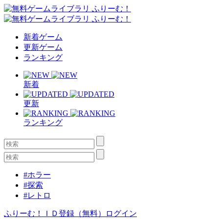
新着ゲーム
更新ゲーム
ランキング
新着
更新
ランキング
#ホラー
#探索
#レトロ
ふりーむ！ＩＤ登録（無料）
ログイン