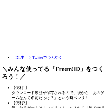
「DL中」とTwitterでつぶやく
＼みんな使ってる「
Freem!ID
」をつく
ろう！／
【便利1】
ダウンロード履歴が保存されるので、後から「あのゲ
ームなんて名前だっけ？」という時ベンリ！
【便利2】
気になるゲームは「マイリスト」へ入れて「後で遊ぼ