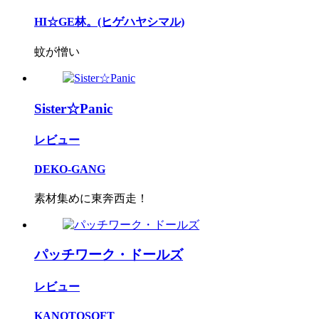
HI☆GE林。(ヒゲハヤシマル)
蚊が憎い
Sister☆Panic
レビュー
DEKO-GANG
素材集めに東奔西走！
パッチワーク・ドールズ
レビュー
KANOTOSOFT