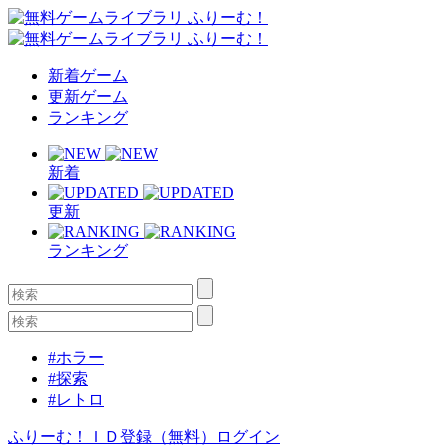
新着ゲーム
更新ゲーム
ランキング
新着
更新
ランキング
#ホラー
#探索
#レトロ
ふりーむ！ＩＤ登録（無料）
ログイン