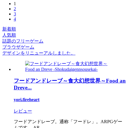
1
2
3
4
新着順
人気順
話題のフリーゲーム
ブラウザゲーム
デザインをリニューアルしました。
フードアンドレーブ～食大幻想世界～Food an
Dreve...
yori.fireheart
レビュー
フードアンドレーブ。通称「フードレ」。ARPGゲー
ムです。 AR...