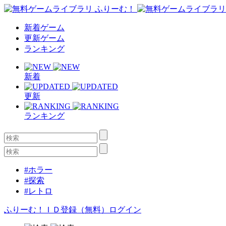
新着ゲーム
更新ゲーム
ランキング
新着
更新
ランキング
#ホラー
#探索
#レトロ
ふりーむ！ＩＤ登録（無料）
ログイン