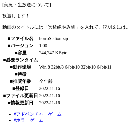
[実況・生放送について]
歓迎します！
動画のタイトルには「冥途線やみ駅」を入れて、説明文にはこ
■ファイル名
horroStation.zip
■バージョン
1.00
■容量
244,747 KByte
■必要ランタイム
■動作環境
Win 8 32bit/8 64bit/10 32bit/10 64bit/11
■特徴
■推奨年齢
全年齢
■登録日
2022-11-16
■ファイル更新日
2022-11-16
■情報更新日
2022-11-16
#アドベンチャーゲーム
#ホラーゲーム