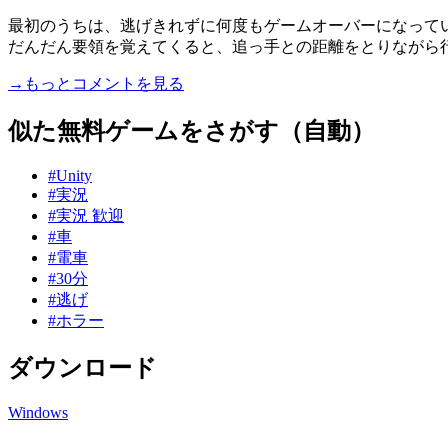
最初のうちは、逃げきれずに何度もゲームオーバーになって
だんだん要領を覚えてくると、追っ手との距離をとりながら行動で
→もっとコメントを見る
似た無料ゲームをさがす（自動）
#Unity
#実況
#実況 歓迎
#車
#電車
#30分
#逃げ
#ホラー
ダウンロード
Windows