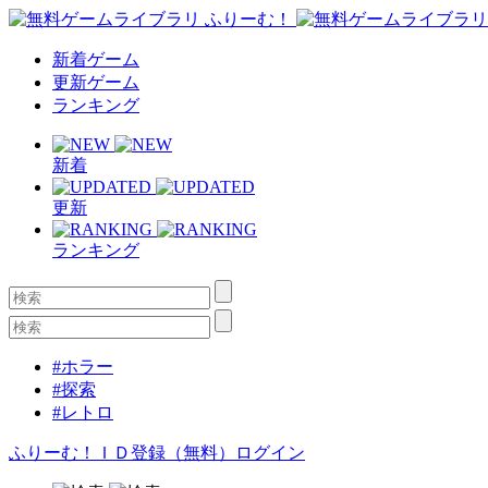
新着ゲーム
更新ゲーム
ランキング
新着
更新
ランキング
#ホラー
#探索
#レトロ
ふりーむ！ＩＤ登録（無料）
ログイン