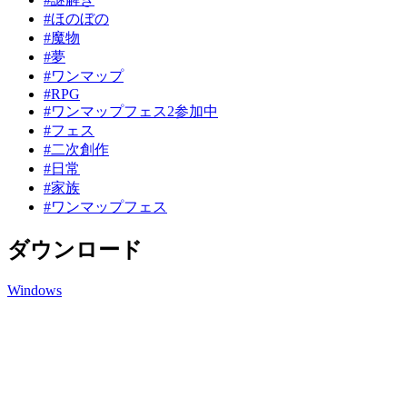
#ほのぼの
#魔物
#夢
#ワンマップ
#RPG
#ワンマップフェス2参加中
#フェス
#二次創作
#日常
#家族
#ワンマップフェス
ダウンロード
Windows