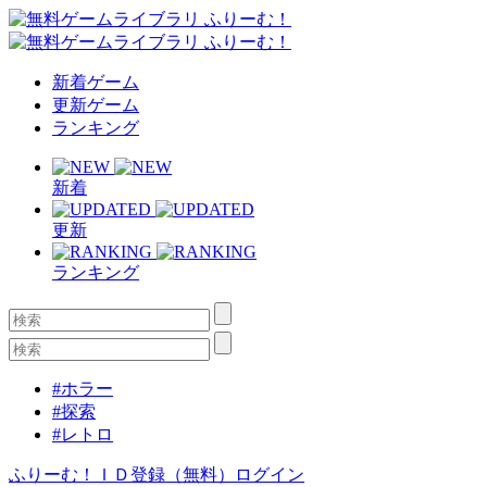
新着ゲーム
更新ゲーム
ランキング
新着
更新
ランキング
#ホラー
#探索
#レトロ
ふりーむ！ＩＤ登録（無料）
ログイン