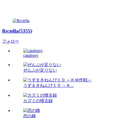
Re:tella(5355)
フォロー
catalepsy
ぜんぶが足りない
うずまきねんび１０ ～Ｋ...
カズミの懐古録
恋の糧