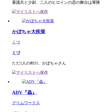
看護兵と少尉、二人のヒロインの恋の舞台は軍隊
かぼちゃ大疾策
くづ
くづ
ただ1人の村の、かぼちゃさん
ADV『蟲』
グリムワークス