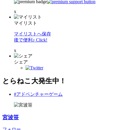
x
マイリスト
マイリストへ保存
後で便利♪ Click!
x
シェア
とらねこ大発生中！
#アドベンチャーゲーム
宮波笹
フォロー