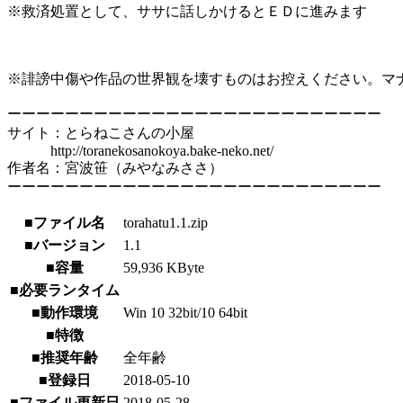
※救済処置として、ササに話しかけるとＥＤに進みます
※誹謗中傷や作品の世界観を壊すものはお控えください。マ
ーーーーーーーーーーーーーーーーーーーーーーーーーー
サイト：とらねこさんの小屋
http://toranekosanokoya.bake-neko.net/
作者名：宮波笹（みやなみささ）
ーーーーーーーーーーーーーーーーーーーーーーーーーー
■ファイル名
torahatu1.1.zip
■バージョン
1.1
■容量
59,936 KByte
■必要ランタイム
■動作環境
Win 10 32bit/10 64bit
■特徴
■推奨年齢
全年齢
■登録日
2018-05-10
■ファイル更新日
2018-05-28