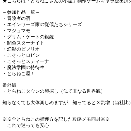
★こちらは「とらねこさんの小屋」制作ゲームキャラ総出演
～参加作品一覧～
・冒険者の宿
・エインワーズ家の従僕たちシリーズ
・マジョマモ
・グリム・ゲートの銀銃
・闇色スターナイト
・幻影のビブリオ
・こそっとロビン
・こそっとスティーナ
・魔法学園の特待生
・とらねこ屋！
番外編
・とらねこタウンの卵探し（似て非なる世界観）
知らなくても大体楽しめますが、知ってると３割増（当社比
※※全とらねこの捕獲方を記した攻略メモ同封※※
これで迷っても安心