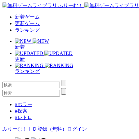
新着ゲーム
更新ゲーム
ランキング
新着
更新
ランキング
#ホラー
#探索
#レトロ
ふりーむ！ＩＤ登録（無料）
ログイン