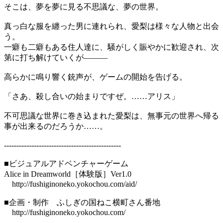
そこは、夢を夢に見る不思議な、夢の世界。
真っ白な服を纏った男に連れられ、愛梨は様々な人物と出会
う。
一癖も二癖もある住人達に、騒がしく賑やかに歓迎され、次
第に打ち解けていくが―――
高らかに鳴り響く銃声が、ゲームの開始を告げる。
「さあ、殺し合いの始まりですぜ。……アリス」
不可思議な世界に巻き込まれた愛梨は、無事元の世界へ帰る
事が出来るのだろうか……。
-----------------------------------------------
■ビジュアルアドベンチャーゲーム
Alice in Dreamworld［体験版］Ver1.0
http://fushiginoneko.yokochou.com/aid/
■企画・制作 ふしぎの国ねこ横町さん番地
http://fushiginoneko.yokochou.com/