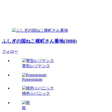
ふしぎの国ねこ横町さん番地(3088)
フォロー
警告レゾナンス
Pomegranate
桃色☆パニック
呪