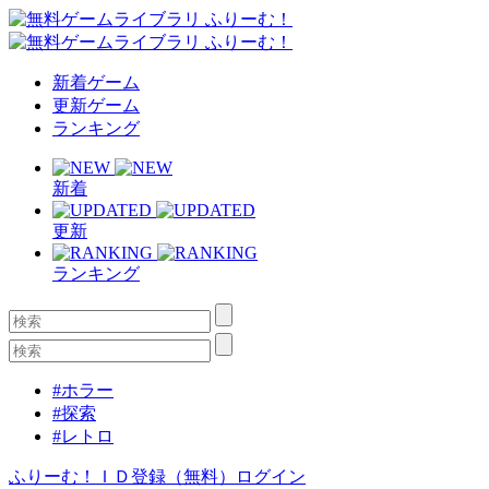
新着ゲーム
更新ゲーム
ランキング
新着
更新
ランキング
#ホラー
#探索
#レトロ
ふりーむ！ＩＤ登録（無料）
ログイン