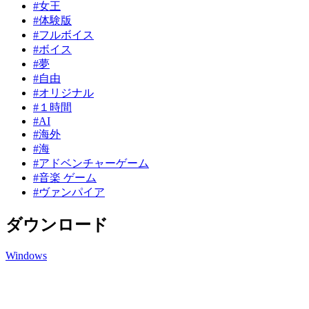
#女王
#体験版
#フルボイス
#ボイス
#夢
#自由
#オリジナル
#１時間
#AI
#海外
#海
#アドベンチャーゲーム
#音楽 ゲーム
#ヴァンパイア
ダウンロード
Windows