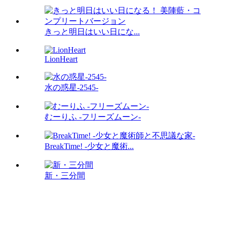
きっと明日はいい日にな...
LionHeart
水の惑星-2545-
むーりふ -フリーズムーン-
BreakTime! -少女と魔術...
新・三分間