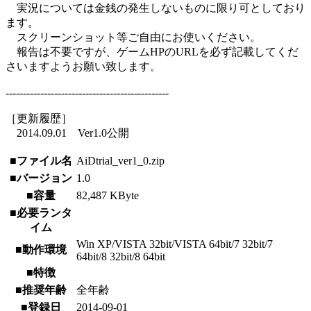
実況については金銭の発生しないものに限り可としており
ます。
スクリーンショット等ご自由にお使いください。
報告は不要ですが、ゲームHPのURLを必ず記載してくだ
さいますようお願い致します。
-----------------------------------------------
［更新履歴］
2014.09.01 Ver1.0公開
■ファイル名
AiDtrial_ver1_0.zip
■バージョン
1.0
■容量
82,487 KByte
■必要ランタ
イム
Win XP/VISTA 32bit/VISTA 64bit/7 32bit/7
■動作環境
64bit/8 32bit/8 64bit
■特徴
■推奨年齢
全年齢
■登録日
2014-09-01