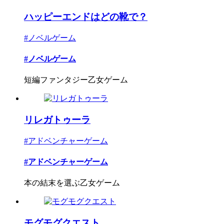
ハッピーエンドはどの靴で？
#ノベルゲーム
#ノベルゲーム
短編ファンタジー乙女ゲーム
リレガトゥーラ
#アドベンチャーゲーム
#アドベンチャーゲーム
本の結末を選ぶ乙女ゲーム
モグモグクエスト