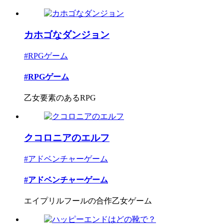
カホゴなダンジョン
#RPGゲーム
#RPGゲーム
乙女要素のあるRPG
クコロニアのエルフ
#アドベンチャーゲーム
#アドベンチャーゲーム
エイプリルフールの合作乙女ゲーム