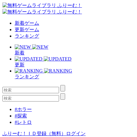
新着ゲーム
更新ゲーム
ランキング
新着
更新
ランキング
#ホラー
#探索
#レトロ
ふりーむ！ＩＤ登録（無料）
ログイン