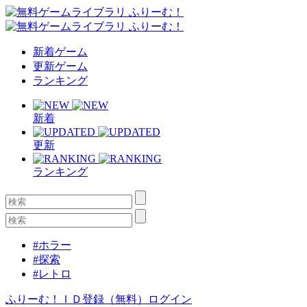
新着ゲーム
更新ゲーム
ランキング
新着
更新
ランキング
#ホラー
#探索
#レトロ
ふりーむ！ＩＤ登録（無料）
ログイン