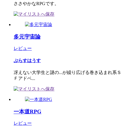
ささやかなRPGです。
多元宇宙論
レビュー
ぷらすはうす
冴えない大学生と謎の...が繰り広げる巻き込まれ系Ｓ
Ｆアドベ...
一本道RPG
レビュー